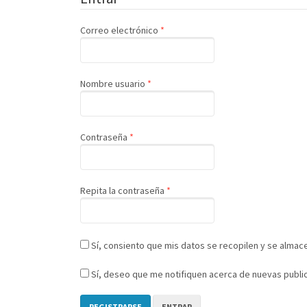
Obligatorio
Correo electrónico
*
Obligatorio
Nombre usuario
*
Obligatorio
Contraseña
*
Obligatorio
Repita la contraseña
*
Sí, consiento que mis datos se recopilen y se alma
Sí, deseo que me notifiquen acerca de nuevas public
REGISTRARSE
ENTRAR