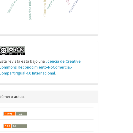
proteína microbiana
natación larval
alimento fresco
nutrición
Esta revista esta bajo una
licencia de Creative
Commons Reconocimiento-NoComercial-
CompartirIgual 4.0 Internacional
.
Número actual