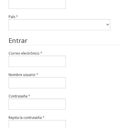
Obligatorio
País
*
Entrar
Obligatorio
Correo electrónico
*
Obligatorio
Nombre usuario
*
Obligatorio
Contraseña
*
Obligatorio
Repita la contraseña
*